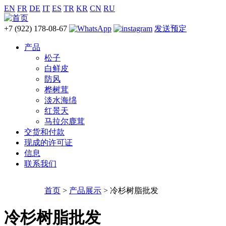
EN
FR
DE
IT
ES
TR
KR
CN
RU
+7 (922) 178-08-67
发送预定
产品
松子
白鲜皮
防风
桦树茸
淡水海绵
红景天
马拉尔鹿茸
交货和付款
现成的许可证
信息
联系我们
首页
>
产品展示
> 冷杉树脂批发
冷杉树脂批发