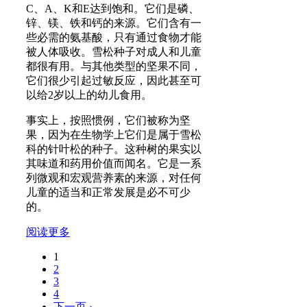
C、A、K和E达到饱和。它们是磷、
锌、镁、铁和钙的来源。它们含有一
些必需的氨基酸，只有通过食物才能
被人体吸收。雪松种子对成人和儿童
都很有用。与其他类型的坚果不同，
它们很少引起过敏反应，因此甚至可
以给2岁以上的幼儿食用。
事实上，按照惯例，它们被称为坚
果，因为在生物学上它们是属于雪松
科的针叶松的种子。这种树的果实以
其味道和药用价值而闻名。它是一系
列微观和宏观营养素的来源，对任何
儿童的适当和正常发展是必不可少
的。
阅读更多
1
页面
2
3
4
下一页 ›